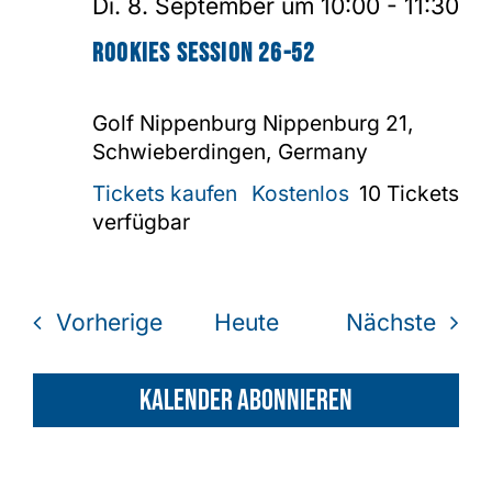
Di. 8. September um 10:00
-
11:30
Rookies Session 26-52
Golf Nippenburg
Nippenburg 21,
Schwieberdingen, Germany
Tickets kaufen
Kostenlos
10 Tickets
verfügbar
Veranstaltungen
Vera
Vorherige
Heute
Nächste
Kalender abonnieren