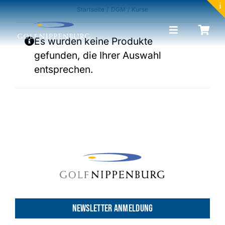
to
Startseite
DGM
Kurse
content
Toggle
Es wurden keine Produkte
Navigation
gefunden, die Ihrer Auswahl
Portrait
entsprechen.
Golf lernen
Toptracer Range
Golf spielen
Restaurant & Events
NEWSLETTER ANMELDUNG
News