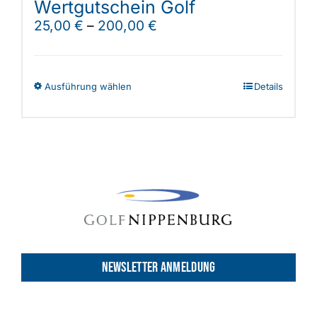
Wertgutschein Golf
25,00
€
–
200,00
€
Dieses
Ausführung wählen
Details
Produkt
weist
mehrere
Varianten
auf.
Die
Optionen
können
auf
NEWSLETTER ANMELDUNG
der
Produktseite
gewählt