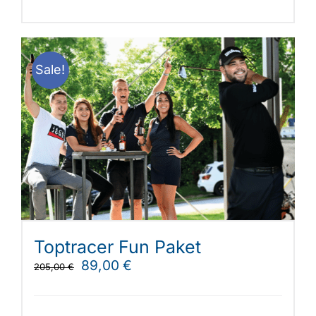
Sale!
Toptracer Fun Paket
Ursprünglicher
Aktueller
89,00
€
205,00
€
Preis
Preis
war:
ist: