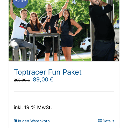
Sale!
Toptracer Fun Paket
Ursprünglicher
Aktueller
89,00
€
205,00
€
Preis
Preis
war:
ist:
205,00 €
89,00 €.
inkl. 19 % MwSt.
In den Warenkorb
Details