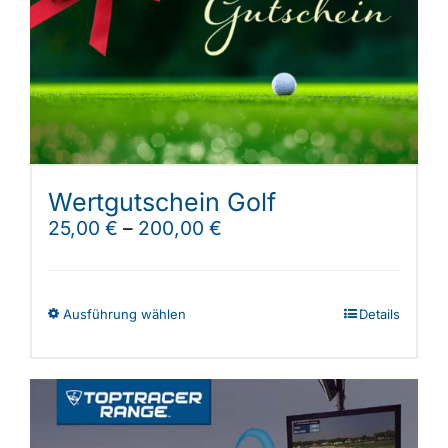
Shop
Wertgutschein Golf
25,00
€
–
200,00
€
Dieses
Ausführung wählen
Details
Produkt
weist
mehrere
Varianten
auf.