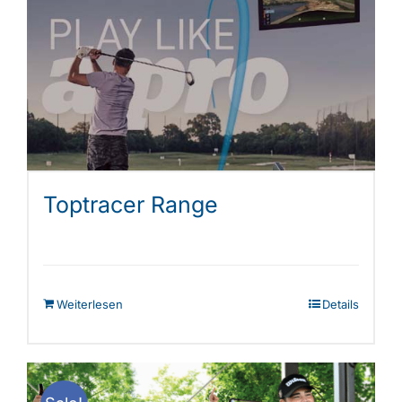
Die
Optionen
können
auf
der
Produktseite
gewählt
werden
Toptracer Range
Weiterlesen
Details