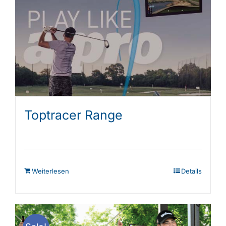
Die
Optionen
können
auf
der
Produktseite
gewählt
werden
Toptracer Range
Weiterlesen
Details