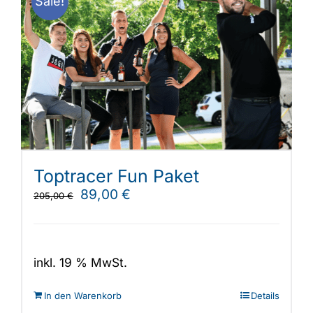
Sale!
Toptracer Fun Paket
Ursprünglicher
Aktueller
89,00
€
205,00
€
Preis
Preis
war:
ist:
205,00 €
89,00 €.
inkl. 19 % MwSt.
In den Warenkorb
Details