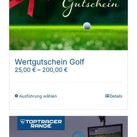
Shop
Wertgutschein Golf
25,00
€
–
200,00
€
Dieses
Ausführung wählen
Details
Produkt
weist
mehrere
Varianten
auf.