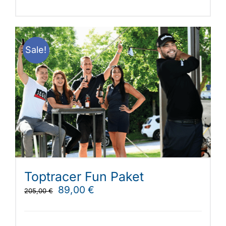
Sale!
Toptracer Fun Paket
Ursprünglicher
Aktueller
89,00
€
205,00
€
Preis
Preis
war:
ist: