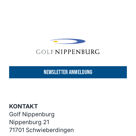
weist
mehrere
Varianten
auf.
Die
Optionen
können
auf
der
NEWSLETTER ANMELDUNG
Produktseite
gewählt
werden
KONTAKT
Golf Nippenburg
Nippenburg 21
71701 Schwieberdingen