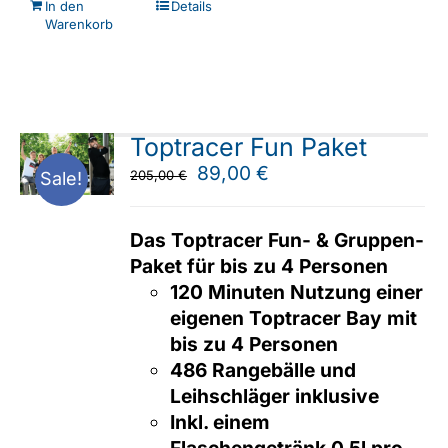
In den
Details
Warenkorb
Toptracer Fun Paket
Ursprünglicher
Aktueller
89,00
€
205,00
€
Sale!
Preis
Preis
war:
ist:
Das Toptracer Fun- & Gruppen-
205,00 €
89,00 €.
Paket für bis zu 4 Personen
120 Minuten Nutzung einer
eigenen Toptracer Bay mit
bis zu 4 Personen
486 Rangebälle und
Leihschläger inklusive
Inkl. einem