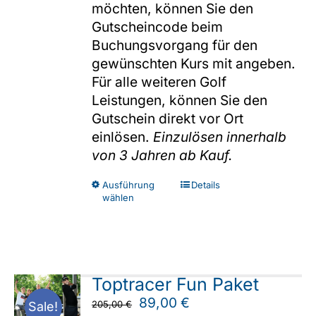
möchten, können Sie den
Gutscheincode beim
Buchungsvorgang für den
gewünschten Kurs mit angeben.
Für alle weiteren Golf
Leistungen, können Sie den
Gutschein direkt vor Ort
einlösen.
Einzulösen innerhalb
von 3 Jahren ab Kauf.
Dieses
Ausführung
Details
wählen
Produkt
weist
mehrere
Varianten
auf.
Toptracer Fun Paket
Die
Ursprünglicher
Aktueller
89,00
€
205,00
€
Sale!
Optionen