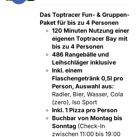
Preis
Preis
können
war:
ist:
Das Toptracer Fun- & Gruppen-
auf
205,00 €
89,00 €.
Paket für bis zu 4 Personen
der
120 Minuten Nutzung einer
Produktseite
eigenen Toptracer Bay mit
gewählt
bis zu 4 Personen
werden
486 Rangebälle und
Leihschläger inklusive
Inkl. einem
Flaschengetränk 0,5l pro
Person, Auswahl aus:
Radler, Bier, Wasser, Cola
(zero), Iso Sport
Inkl. 1 Pizza pro Person
Buchbar von Montag bis
Sonntag
(Check-In
zwischen 11:00 bis 19:00