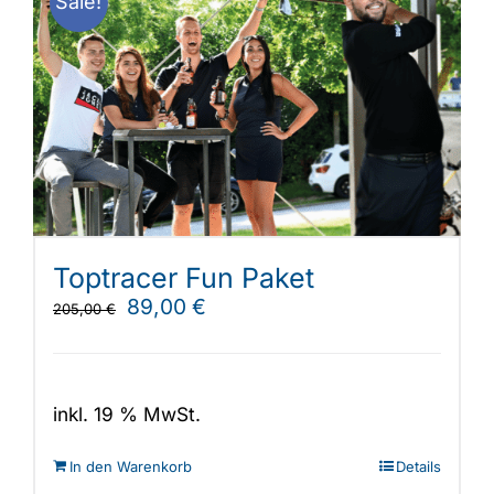
Sale!
auf.
Die
Optionen
können
auf
der
Produktseite
gewählt
werden
Toptracer Fun Paket
Ursprünglicher
Aktueller
89,00
€
205,00
€
Preis
Preis
war:
ist:
205,00 €
89,00 €.
inkl. 19 % MwSt.
In den Warenkorb
Details