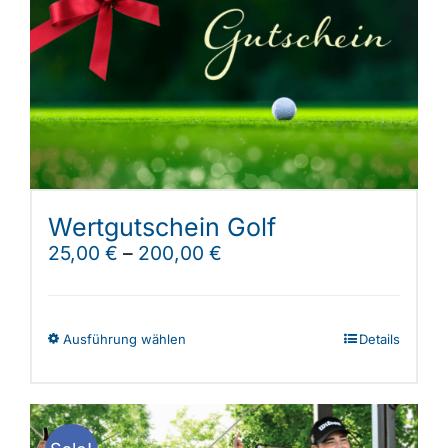
Wertgutschein Golf
25,00
€
–
200,00
€
Dieses
Ausführung wählen
Details
Produkt
weist
mehrere
Varianten