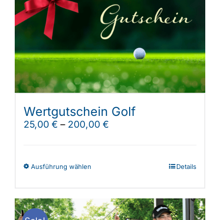
Wertgutschein Golf
25,00
€
–
200,00
€
Dieses
Ausführung wählen
Details
Produkt
weist
mehrere
Varianten