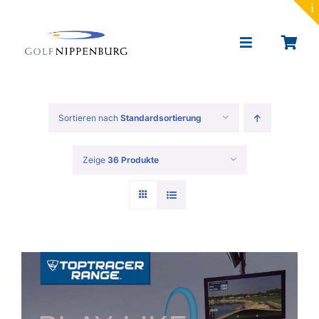
to
content
Toggle
Navigation
Portrait
Sortieren nach
Standardsortierung
Golf lernen
Zeige
36 Produkte
Toptracer Range
Golf spielen
Restaurant & Events
News