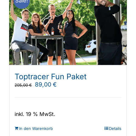
Sale!
auf.
Die
Optionen
können
auf
der
Produktseite
gewählt
werden
Toptracer Fun Paket
Ursprünglicher
Aktueller
89,00
€
205,00
€
Preis
Preis
war:
ist:
205,00 €
89,00 €.
inkl. 19 % MwSt.
In den Warenkorb
Details