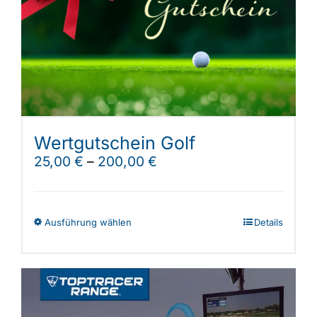
Shop
Wertgutschein Golf
25,00
€
–
200,00
€
Dieses
Ausführung wählen
Details
Produkt
weist
mehrere
Varianten
auf.