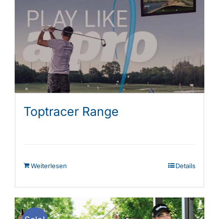
Die
Optionen
können
auf
der
Produktseite
gewählt
werden
Toptracer Range
Weiterlesen
Details