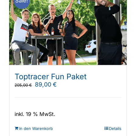
Sale!
Toptracer Fun Paket
Ursprünglicher
Aktueller
89,00
€
205,00
€
Preis
Preis
war:
ist:
205,00 €
89,00 €.
inkl. 19 % MwSt.
In den Warenkorb
Details