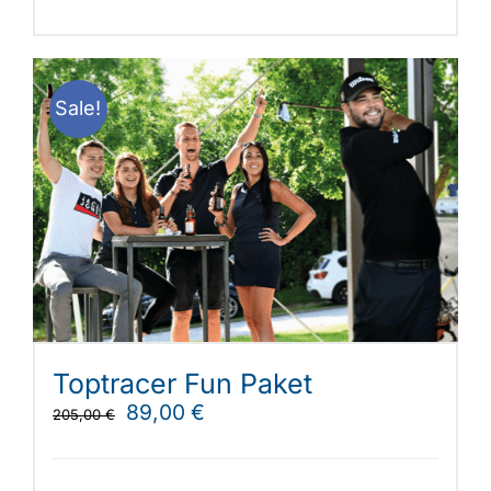
Sale!
Toptracer Fun Paket
Ursprünglicher
Aktueller
89,00
€
205,00
€
Preis
Preis
war:
ist: