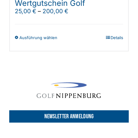
Wertgutschein Golf
25,00
€
–
200,00
€
Dieses
Ausführung wählen
Details
Produkt
weist
mehrere
Varianten
auf.
Die
Optionen
können
auf
NEWSLETTER ANMELDUNG
der
Produktseite
gewählt