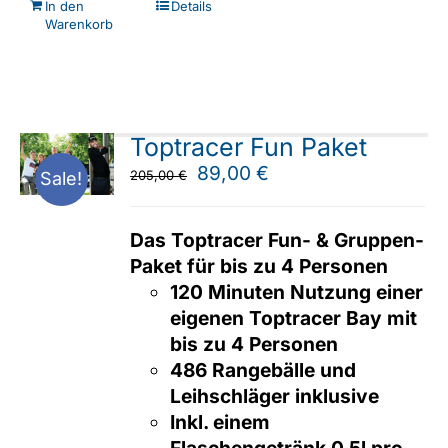
In den
Details
Warenkorb
Toptracer Fun Paket
Ursprünglicher
Aktueller
89,00
€
205,00
€
Sale!
Preis
Preis
war:
ist:
Das Toptracer Fun- & Gruppen-
205,00 €
89,00 €.
Paket für bis zu 4 Personen
120 Minuten Nutzung einer
eigenen Toptracer Bay mit
bis zu 4 Personen
486 Rangebälle und
Leihschläger inklusive
Inkl. einem