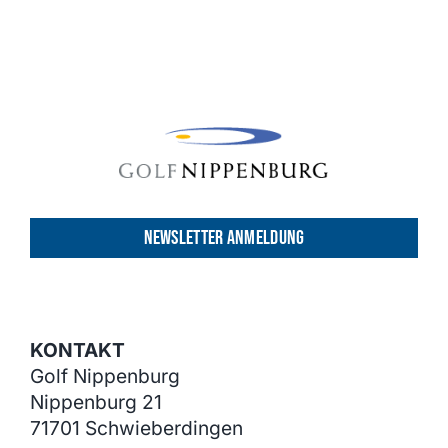
weist
mehrere
Varianten
auf.
Die
Optionen
können
auf
der
NEWSLETTER ANMELDUNG
Produktseite
gewählt
werden
KONTAKT
Golf Nippenburg
Nippenburg 21
71701 Schwieberdingen