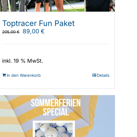
Toptracer Fun Paket
Ursprünglicher
Aktueller
89,00
€
205,00
€
Preis
Preis
war:
ist:
205,00 €
89,00 €.
inkl. 19 % MwSt.
In den Warenkorb
Details