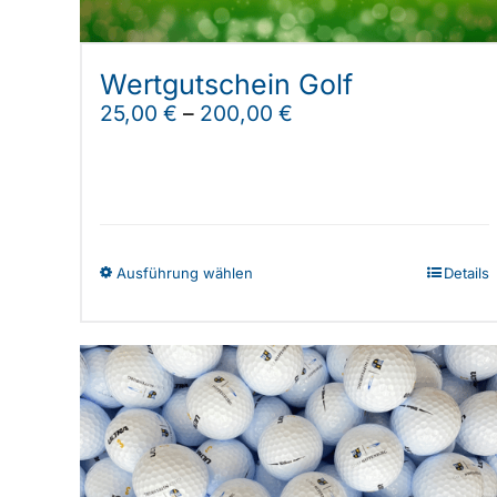
Wertgutschein Golf
25,00
€
–
200,00
€
Dieses
Ausführung wählen
Details
Produkt
weist
mehrere
Varianten
auf.
Die
Optionen