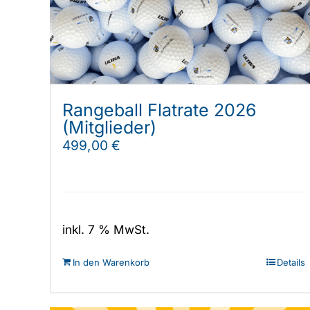
können
auf
der
Produktseite
gewählt
werden
Rangeball Flatrate 2026
(Mitglieder)
499,00
€
inkl. 7 % MwSt.
In den Warenkorb
Details