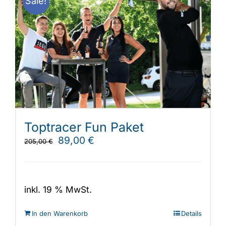
Sale!
auf.
Die
Optionen
können
auf
der
Produktseite
gewählt
werden
Toptracer Fun Paket
Ursprünglicher
Aktueller
89,00
€
205,00
€
Preis
Preis
war:
ist:
205,00 €
89,00 €.
inkl. 19 % MwSt.
In den Warenkorb
Details