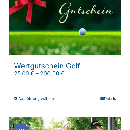
Wertgutschein Golf
25,00
€
–
200,00
€
Dieses
Ausführung wählen
Details
Produkt
weist
mehrere
Varianten