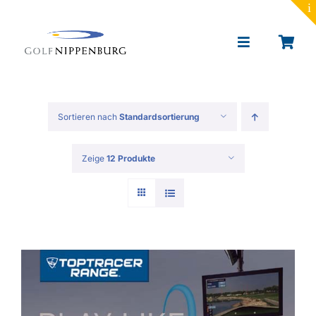
to
content
Toggle
Navigation
Portrait
Sortieren nach
Standardsortierung
Golf lernen
Zeige
12 Produkte
Toptracer Range
Golf spielen
Restaurant & Events
News