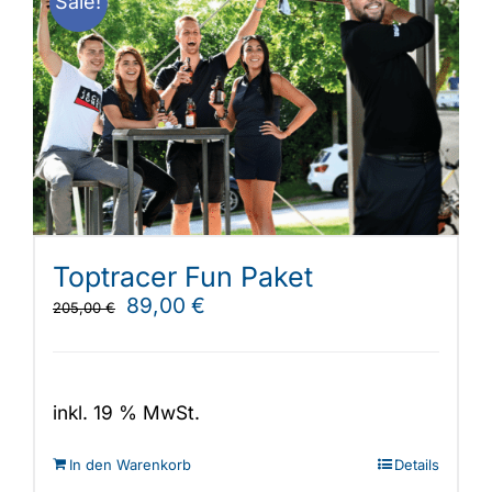
Sale!
auf.
Die
Optionen
können
auf
der
Produktseite
gewählt
werden
Toptracer Fun Paket
Ursprünglicher
Aktueller
89,00
€
205,00
€
Preis
Preis
war:
ist:
205,00 €
89,00 €.
inkl. 19 % MwSt.
In den Warenkorb
Details