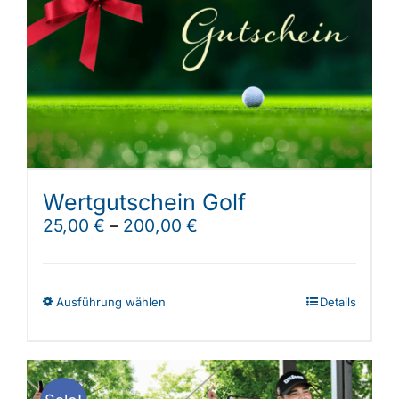
Wertgutschein Golf
25,00
€
–
200,00
€
Dieses
Ausführung wählen
Details
Produkt
weist
mehrere
Varianten