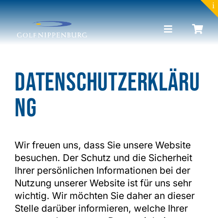
to
content
Toggle
Navigation
Portrait
Datenschutzerkläru
Golf lernen
ng
Toptracer Range
Wir freuen uns, dass Sie unsere Website
Golf spielen
besuchen. Der Schutz und die Sicherheit
Ihrer persönlichen Informationen bei der
Nutzung unserer Website ist für uns sehr
Restaurant & Events
wichtig. Wir möchten Sie daher an dieser
Stelle darüber informieren, welche Ihrer
News