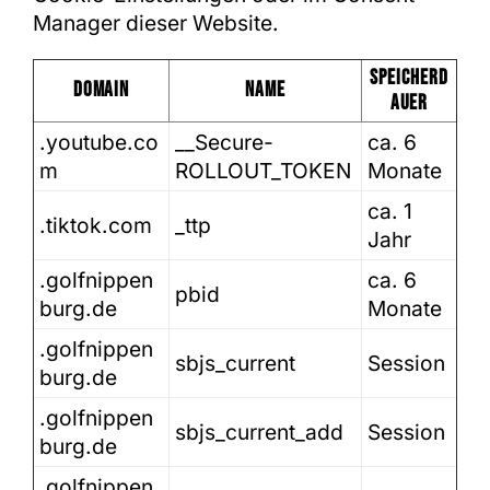
Manager dieser Website.
Speicherd
Domain
Name
auer
.youtube.co
__Secure-
ca. 6
m
ROLLOUT_TOKEN
Monate
ca. 1
.tiktok.com
_ttp
Jahr
.golfnippen
ca. 6
pbid
burg.de
Monate
.golfnippen
sbjs_current
Session
burg.de
.golfnippen
sbjs_current_add
Session
burg.de
.golfnippen