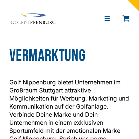
to
content
Toggle
Navigation
Portrait
Vermarktung
Golf lernen
Toptracer Range
Golf Nippenburg bietet Unternehmen im
Großraum Stuttgart attraktive
Golf spielen
Möglichkeiten für Werbung, Marketing und
Kommunikation auf der Golfanlage.
Verbinde Deine Marke und Dein
Restaurant & Events
Unternehmen in einem exklusiven
Sportumfeld mit der emotionalen Marke
News
Golf Nippenburg. Sprich uns gerne