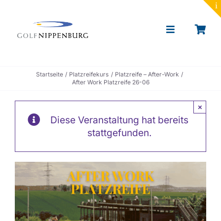
to
content
Toggle
Navigation
Portrait
Startseite
Platzreifekurs
Platzreife – After-Work
After Work Platzreife 26-06
Golf lernen
×
Diese Veranstaltung hat bereits
Toptracer Range
stattgefunden.
Golf spielen
Restaurant & Events
News