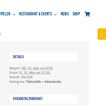
spielen
Restaurant & Events
News
Shop
Tog
6
Slid
Bar
Are
Details
Beginn:
Mi. 13. Mai um 9:00
Ende:
Fr. 15. Mai um 12:00
Eintritt:
99,00€
Kategorie:
Platzreife – intensivste
Veranstaltungsort