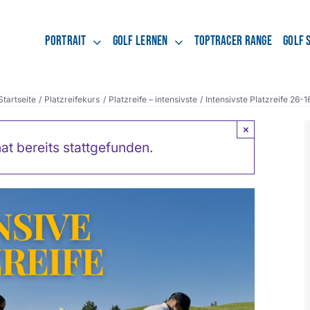
Portrait
Golf lernen
Toptracer Range
Golf 
Startseite
Platzreifekurs
Platzreife – intensivste
Intensivste Platzreife 26-1
×
at bereits stattgefunden.