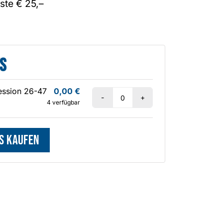
äste € 25,–
s
ession 26-47
0,00
€
Anzahl
4
verfügbar
s kaufen