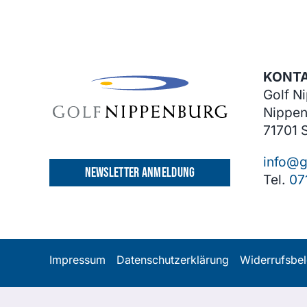
KONT
Golf N
Nippen
71701 
info@g
NEWSLETTER ANMELDUNG
Tel.
07
Impressum
Datenschutzerklärung
Widerrufsbe