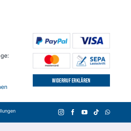
age:
Widerruf erklären
nen
ellungen