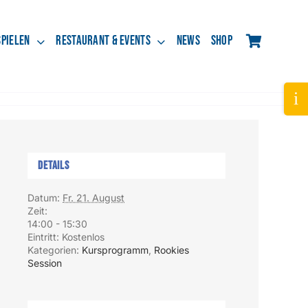
spielen
Restaurant & Events
News
Shop
Tog
Slid
Bar
Are
Details
Datum:
Fr. 21. August
Zeit:
14:00 - 15:30
Eintritt:
Kostenlos
Kategorien:
Kursprogramm
,
Rookies
Session