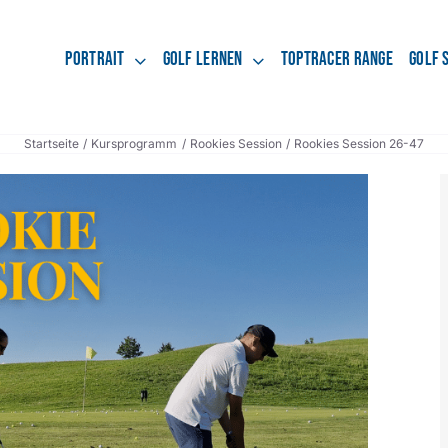
Portrait
Golf lernen
Toptracer Range
Golf 
Startseite
Kursprogramm
Rookies Session
Rookies Session 26-47