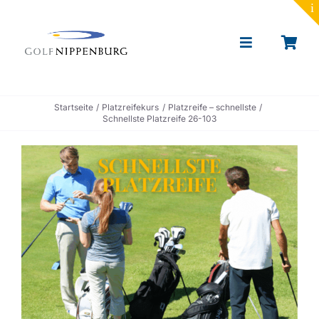
to
content
Toggle
Navigation
Portrait
Startseite
Platzreifekurs
Platzreife – schnellste
Schnellste Platzreife 26-103
Golf lernen
Toptracer Range
Golf spielen
Restaurant & Events
News