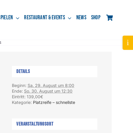
spielen
Restaurant & Events
News
Shop
Tog
4
Slid
Bar
Are
Details
Beginn:
Sa. 29. August um 8:00
Ende:
So. 30. August um 12:30
Eintritt:
139,00€
Kategorie:
Platzreife – schnellste
Veranstaltungsort