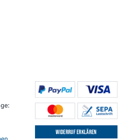
age:
Widerruf erklären
nen