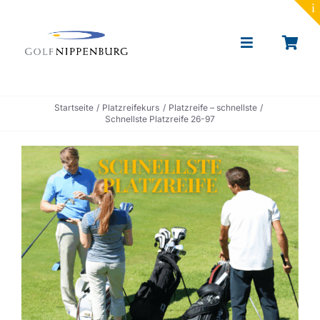
to
content
Toggle
Navigation
Portrait
Startseite
Platzreifekurs
Platzreife – schnellste
Schnellste Platzreife 26-97
Golf lernen
Toptracer Range
Golf spielen
Restaurant & Events
News