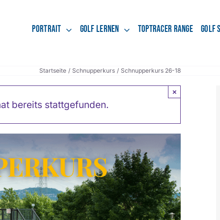
Portrait
Golf lernen
Toptracer Range
Golf 
Startseite
Schnupperkurs
Schnupperkurs 26-18
×
at bereits stattgefunden.