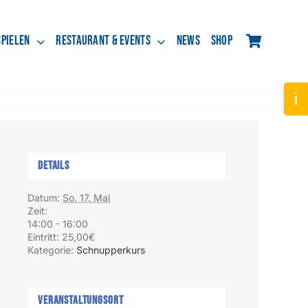
spielen
Restaurant & Events
News
Shop
Tog
Slid
Bar
Are
Details
Datum:
So. 17. Mai
Zeit:
14:00 - 16:00
Eintritt:
25,00€
Kategorie:
Schnupperkurs
Veranstaltungsort