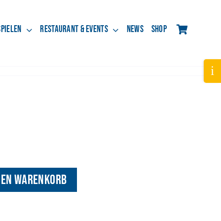
spielen
Restaurant & Events
News
Shop
Tog
Slid
Bar
Are
den Warenkorb