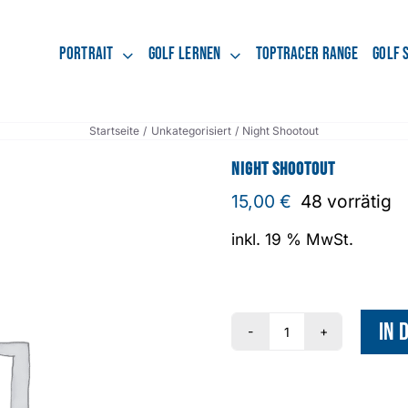
Portrait
Golf lernen
Toptracer Range
Golf 
Startseite
Unkategorisiert
Night Shootout
Night Shootout
15,00
€
48 vorrätig
inkl. 19 % MwSt.
In 
Night
Shootout
Menge