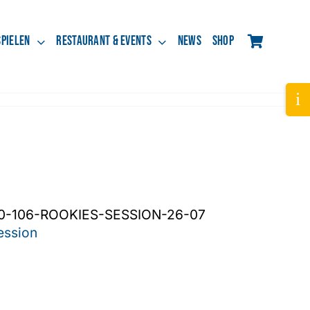
spielen
Restaurant & Events
News
Shop
Tog
Slid
Bar
Are
0-106-ROOKIES-SESSION-26-07
ession