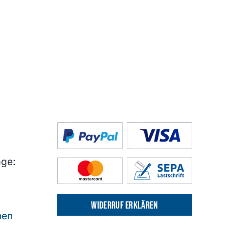
age:
Widerruf erklären
nen