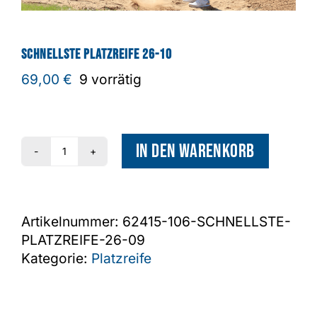
Shop
Schnellste Platzreife 26-10
69,00
€
9 vorrätig
In den Warenkorb
Schnellste
Platzreife
26-
10
Artikelnummer:
62415-106-SCHNELLSTE-
Menge
PLATZREIFE-26-09
Kategorie:
Platzreife