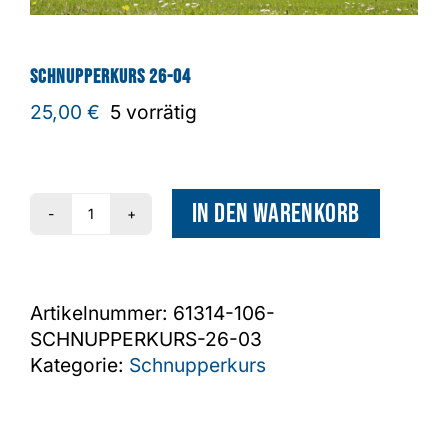
Shop
Schnupperkurs 26-04
25,00
€
5 vorrätig
In den Warenkorb
Schnupperkurs
26-
04
Menge
Artikelnummer:
61314-106-
SCHNUPPERKURS-26-03
Kategorie:
Schnupperkurs