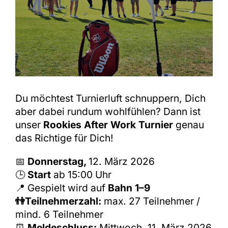
Shop
Du möchtest Turnierluft schnuppern, Dich
aber dabei rundum wohlfühlen? Dann ist
unser
Rookies After Work Turnier
genau
das Richtige für Dich!
📅
Donnerstag,
12. März 2026
🕒
Start
ab 15:00 Uhr
📍 Gespielt wird auf
Bahn 1–9
👫T
eilnehmerzahl:
max. 27 Teilnehmer /
mind. 6 Teilnehmer
⏰
Meldeschluss:
Mittwoch, 11. März 2026