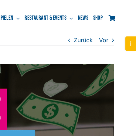
spielen
Restaurant & Events
News
Shop
Zurück
Vor
Tog
Slid
Bar
Are