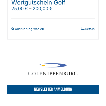
Wertgutschein Golf
25,00
€
–
200,00
€
Dieses
Ausführung wählen
Details
Produkt
weist
mehrere
Varianten
auf.
Die
Optionen
können
auf
NEWSLETTER ANMELDUNG
der
Produktseite
gewählt