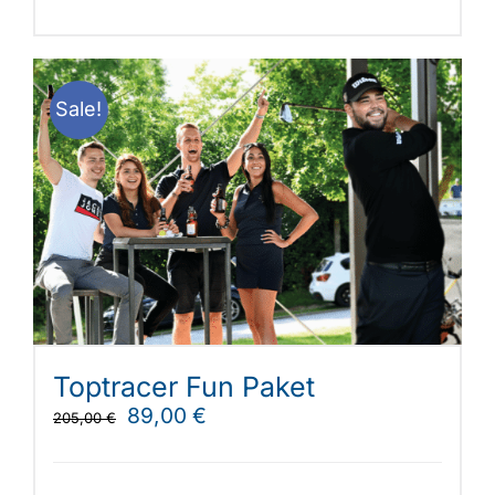
Sale!
Toptracer Fun Paket
Ursprünglicher
Aktueller
89,00
€
205,00
€
Preis
Preis
war:
ist: