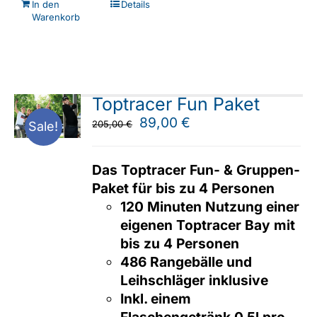
In den
Details
Warenkorb
Toptracer Fun Paket
Ursprünglicher
Aktueller
89,00
€
205,00
€
Sale!
Preis
Preis
war:
ist:
Das Toptracer Fun- & Gruppen-
205,00 €
89,00 €.
Paket für bis zu 4 Personen
120 Minuten Nutzung einer
eigenen Toptracer Bay mit
bis zu 4 Personen
486 Rangebälle und
Leihschläger inklusive
Inkl. einem