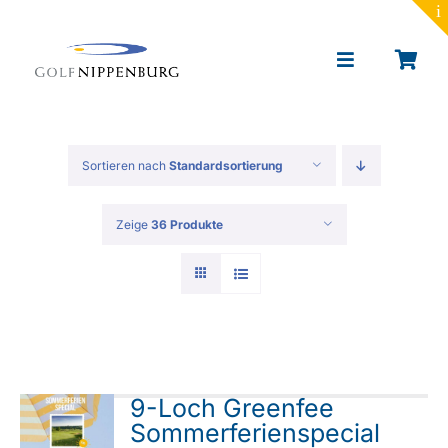
to
content
Toggle
Navigation
Portrait
Sortieren nach
Standardsortierung
Golf lernen
Zeige
36 Produkte
Toptracer Range
Golf spielen
Restaurant & Events
9-Loch Greenfee
Sommerferienspecial
News