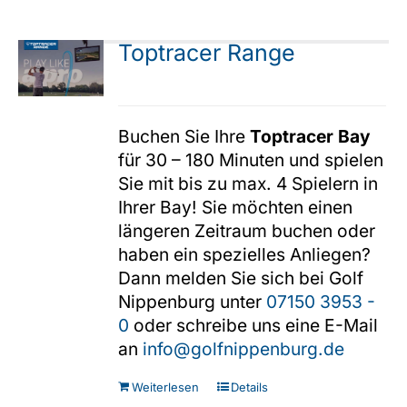
Varianten
auf.
Toptracer Range
Die
Optionen
können
Buchen Sie Ihre
Toptracer Bay
auf
für 30 – 180 Minuten und spielen
der
Sie mit bis zu max. 4 Spielern in
Produktseite
Ihrer Bay! Sie möchten einen
gewählt
längeren Zeitraum buchen oder
werden
haben ein spezielles Anliegen?
Dann melden Sie sich bei Golf
Nippenburg unter
07150 3953 -
0
oder schreibe uns eine E-Mail
an
info@golfnippenburg.de
Weiterlesen
Details