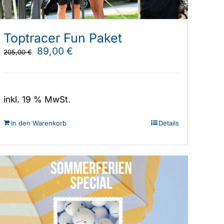
Toptracer Fun Paket
Ursprünglicher
Aktueller
89,00
€
205,00
€
Preis
Preis
war:
ist:
205,00 €
89,00 €.
inkl. 19 % MwSt.
In den Warenkorb
Details