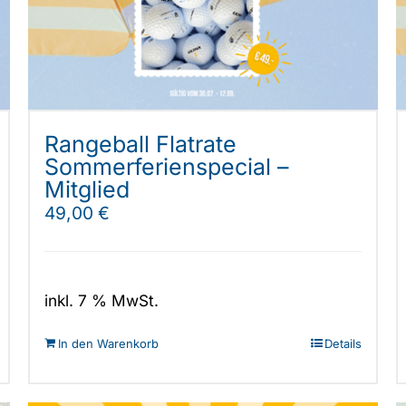
können
auf
der
Produktseite
gewählt
werden
Rangeball Flatrate
Sommerferienspecial –
Mitglied
49,00
€
inkl. 7 % MwSt.
In den Warenkorb
Details