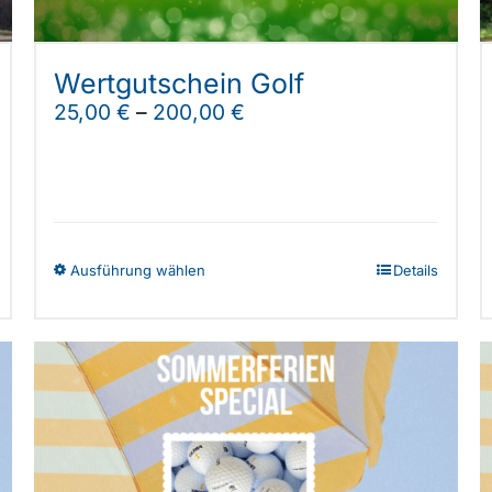
Wertgutschein Golf
25,00
€
–
200,00
€
Dieses
Ausführung wählen
Details
Produkt
weist
mehrere
Varianten
auf.
Die
Optionen