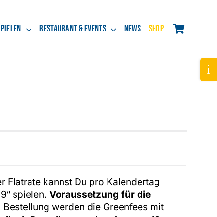
spielen
Restaurant & Events
News
Shop
Tog
Slid
Bar
Are
r Flatrate kannst Du pro Kalendertag
9“ spielen.
Voraussetzung für die
 Bestellung werden die Greenfees mit