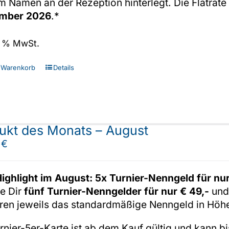
 Namen an der Rezeption hinterlegt. Die Flatrat
mber 2026
.*
19 % MwSt.
 Warenkorb
Details
ukt des Monats – August
0
€
ighlight im August: 5x Turnier-Nenngeld für nur
re Dir
fünf Turnier-Nenngelder für nur € 49,-
und 
eren jeweils das standardmäßige Nenngeld in Hö
rnier-5er-Karte ist ab dem Kauf gültig und kann bi