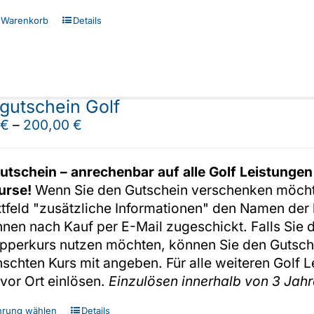
 Warenkorb
Details
gutschein Golf
0
€
–
200,00
€
utschein – anrechenbar auf alle Golf Leistungen
urse!
Wenn Sie den Gutschein verschenken möchte
xtfeld "zusätzliche Informationen" den Namen der
hnen nach Kauf per E-Mail zugeschickt. Falls Sie d
pperkurs nutzen möchten, können Sie den Gutsc
chten Kurs mit angeben. Für alle weiteren Golf 
 vor Ort einlösen.
Einzulösen innerhalb von 3 Jahr
Dieses
hrung wählen
Details