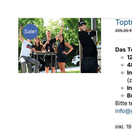
Topt
205,00
Sale!
Das T
1
4
I
(
I
B
Bitte 
info@
inkl. 