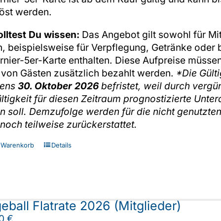
löst werden.
olltest Du wissen:
Das Angebot gilt sowohl für Mit
, beispielsweise für Verpflegung, Getränke oder b
rnier-5er-Karte enthalten. Diese Aufpreise müsse
 von Gästen zusätzlich bezahlt werden.
*Die Gülti
tens
30. Oktober 2026
befristet, weil durch vergü
ltigkeit für diesen Zeitraum prognostizierte Unt
 soll. Demzufolge werden für die nicht genutzte
noch teilweise zurückerstattet.
 Warenkorb
Details
eball Flatrate 2026 (Mitglieder)
00
€