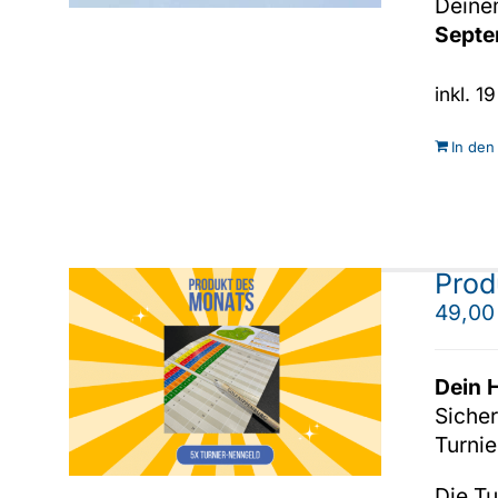
Deinem
Septe
inkl. 
In den
Prod
49,0
Dein H
Siche
Turni
Die Tu