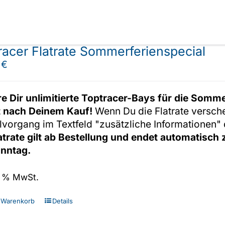
racer Flatrate Sommerferienspecial
0
€
re Dir unlimitierte Toptracer-Bays für die Somme
t nach Deinem Kauf!
Wenn Du die Flatrate versch
lvorgang im Textfeld "zusätzliche Informationen
latrate gilt ab Bestellung und endet automatisc
onntag.
19 % MwSt.
 Warenkorb
Details