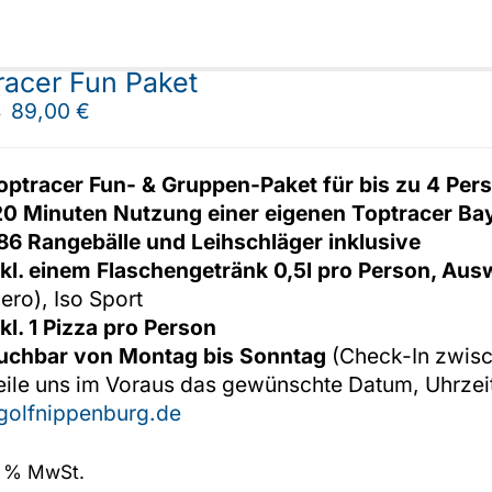
racer Fun Paket
Ursprünglicher
Aktueller
89,00
€
€
Preis
Preis
war:
ist:
optracer Fun- & Gruppen-Paket für bis zu 4 Per
205,00 €
89,00 €.
20 Minuten Nutzung einer eigenen Toptracer Bay
86 Rangebälle und Leihschläger inklusive
nkl. einem Flaschengetränk 0,5l pro Person, Aus
zero), Iso Sport
nkl. 1 Pizza pro Person
uchbar von Montag bis Sonntag
(Check-In zwisc
teile uns im Voraus das gewünschte Datum, Uhrzei
golfnippenburg.de
19 % MwSt.