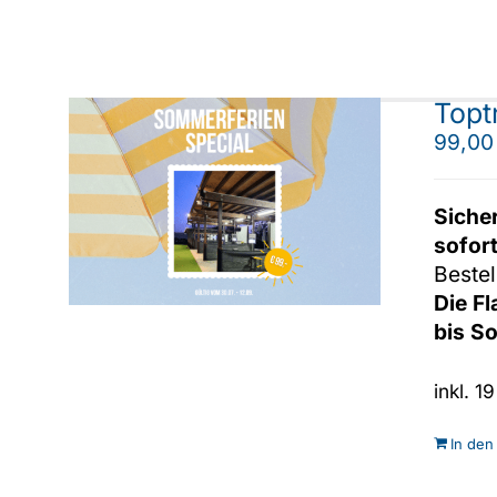
Topt
99,0
Siche
sofor
Bestel
Die F
bis S
inkl. 
In den