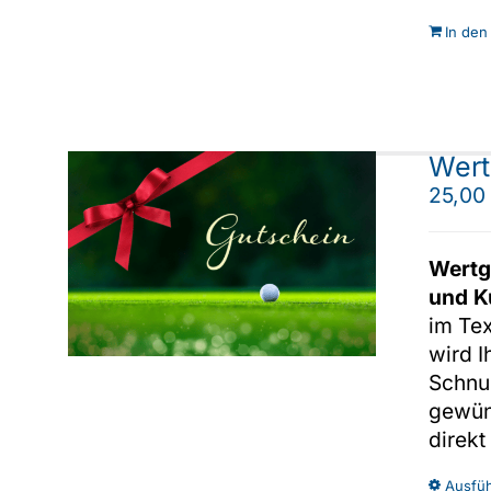
In den
Wert
25,0
Wertg
und K
im Te
wird I
Schnu
gewüns
direkt
Ausfü