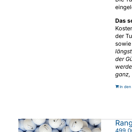
einge
Das s
Kosten
der Tu
sowie
längs
der Gü
werden
ganz, 
In den
Rang
499,