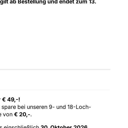
e
gilt ab Bestellung und endet zum 13.
 € 49,-!
spare bei unseren 9- und 18-Loch-
he von
€ 20,-
.
s einschließlich
30. Oktober 2026